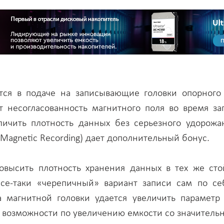
тся в подаче на записывающие головки опорного т
т несогласованность магнитного поля во время за
еличить плотность данных без серьезного удорожа
 Magnetic Recording) дает дополнительный бонус.
овысить плотность хранения данных в тех же ст
Все-таки «черепичный» вариант записи сам по се
а магнитной головки удается увеличить параметр 
т возможности по увеличению емкости со значитель