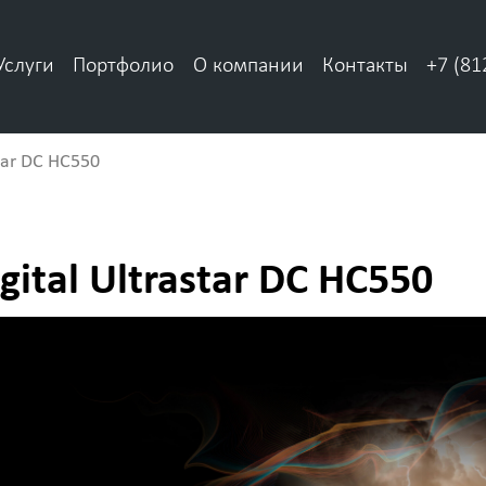
Услуги
Портфолио
О компании
Контакты
+7 (81
tar DC HC550
ital Ultrastar DC HC550