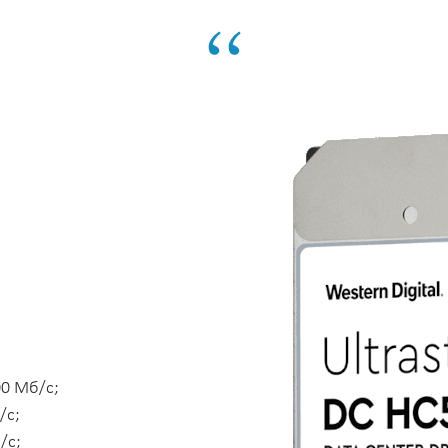
00 Мб/с;
/с;
/с;