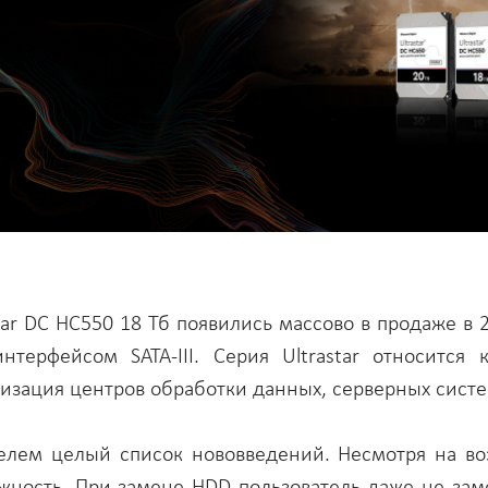
star DC HC550 18 Тб появились массово в продаже в 
нтерфейсом SATA-III. Серия Ultrastar относится 
низация центров обработки данных, серверных сист
телем целый список нововведений. Несмотря на в
ежность. При замене HDD пользователь даже не за