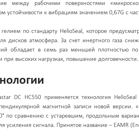
яние между рабочими поверхностями «микроскоп
ом устойчивости к вибрациям значением 0,67G с част
гелием по стандарту HelioSeal, которое предусма
для дисков атмосфера. За счет инертного газа сни
елий обладает в семь раз меньшей плотностью по 
и при высоких нагрузках, повышение долговечности.
нологии
star DC HC550 применяется технология HelioSeal
рпендикулярной магнитной записи новой версии. «
90° по сравнению с устаревшим, продольным вариан
 усиления сигнала. Принятое название – EAMR (Energ