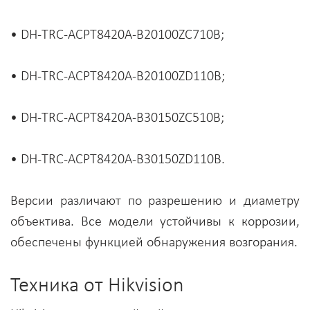
• DH-TRC-ACPT8420A-B20100ZC710B;
• DH-TRC-ACPT8420A-B20100ZD110B;
• DH-TRC-ACPT8420A-B30150ZC510B;
• DH-TRC-ACPT8420A-B30150ZD110B.
Версии различают по разрешению и диаметру
объектива. Все модели устойчивы к коррозии,
обеспечены функцией обнаружения возгорания.
Техника от Hikvision